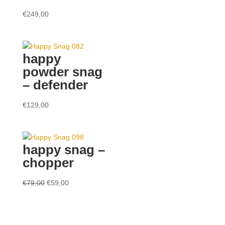
€
249,00
happy
powder snag
– defender
€
129,00
happy snag –
chopper
Original
Current
€
79,00
€
59,00
price
price
was:
is:
€79,00.
€59,00.