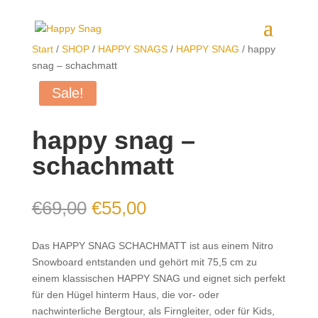
Start
/
SHOP
/
HAPPY SNAGS
/
HAPPY SNAG
/ happy
snag – schachmatt
Sale!
happy snag –
schachmatt
Original
Current
€
69,00
€
55,00
price
price
was:
is:
Das HAPPY SNAG SCHACHMATT ist aus einem Nitro
€69,00.
€55,00.
Snowboard entstanden und gehört mit 75,5 cm zu
einem klassischen HAPPY SNAG und eignet sich perfekt
für den Hügel hinterm Haus, die vor- oder
nachwinterliche Bergtour, als Firngleiter, oder für Kids,