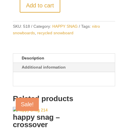
Add to cart
happy
snag
-
SKU:
518
Category:
HAPPY SNAG
Tags:
nitro
schachmatt
snowboards
,
recycled snowboard
quantity
Description
Additional information
Related products
Sale!
happy snag –
crossover